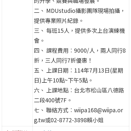
的升學、競賽與職場發展。
二、 MDUstudio攝影團隊現場拍攝，
提供專業照片紀錄。
三、 每班15人，提供多次上台演練機
會。
四、 課程費用︰9000/人，兩人同行8
折，三人同行7折優惠！
五、 上課日期︰114年7月13日(星期
日)上午10點~下午5點。
六、 上課地點︰台北市松山區八德路
二段400號7F。
七、 聯絡方式︰wiipa168@wiipa.or
g.tw或02-8772-3898賴小姐