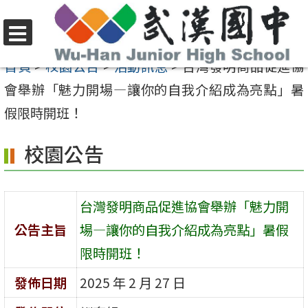
跳
至
選
主
首頁
>
校園公告
>
活動訊息
>
台灣發明商品促進協
單
要
會舉辦「魅力開場—讓你的自我介紹成為亮點」暑
內
假限時開班！
容
校園公告
區
台灣發明商品促進協會舉辦「魅力開
公告主旨
場—讓你的自我介紹成為亮點」暑假
限時開班！
發佈日期
2025 年 2 月 27 日