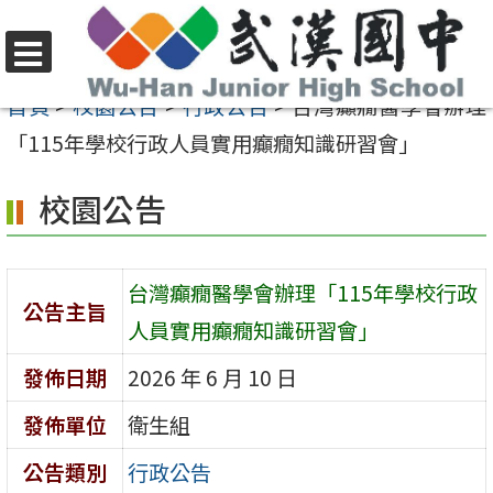
跳
至
選
主
首頁
>
校園公告
>
行政公告
>
台灣癲癇醫學會辦理
單
要
「115年學校行政人員實用癲癇知識研習會」
內
校園公告
容
區
台灣癲癇醫學會辦理「115年學校行政
公告主旨
人員實用癲癇知識研習會」
發佈日期
2026 年 6 月 10 日
發佈單位
衛生組
公告類別
行政公告