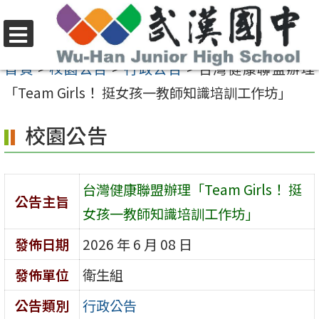
跳
至
選
主
首頁
>
校園公告
>
行政公告
>
台灣健康聯盟辦理
單
要
「Team Girls！ 挺女孩一教師知識培訓工作坊」
內
校園公告
容
區
台灣健康聯盟辦理「Team Girls！ 挺
公告主旨
女孩一教師知識培訓工作坊」
發佈日期
2026 年 6 月 08 日
發佈單位
衛生組
公告類別
行政公告