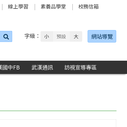
線上學習
素養品學堂
校務信箱
字級：
送出
網站導覽
小
預設
大
搜
尋：
漢國中FB
武漢通訊
訪視宣導專區