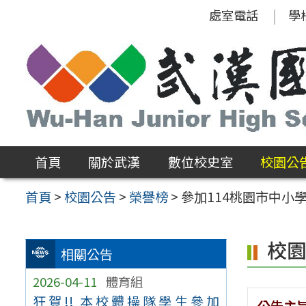
跳
處室電話
學
至
主
要
內
容
區
首頁
關於武漢
數位校史室
校園公
首頁
>
校園公告
>
榮譽榜
>
參加114桃園市中小
校
相關公告
2026-04-11
體育組
狂賀!! 本校體操隊學生參加
公告主