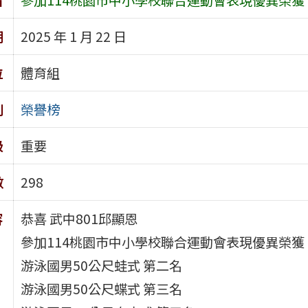
期
2025 年 1 月 22 日
位
體育組
別
榮譽榜
級
重要
數
298
容
恭喜 武中801邱顯恩
參加114桃園市中小學校聯合運動會表現優異榮獲
游泳國男50公尺蛙式 第二名
游泳國男50公尺蝶式 第三名