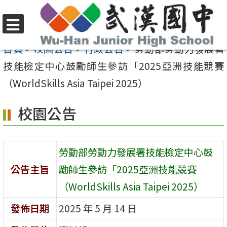
跳
至
選
主
首頁
>
校園公告
>
行政公告
>
勞動部勞動力發展署
單
要
技能檢定中心鼓勵師生參訪「2025亞洲技能競賽
內
（WorldSkills Asia Taipei 2025）
容
校園公告
區
勞動部勞動力發展署技能檢定中心鼓
公告主旨
勵師生參訪「2025亞洲技能競賽
（WorldSkills Asia Taipei 2025）
發佈日期
2025 年 5 月 14 日