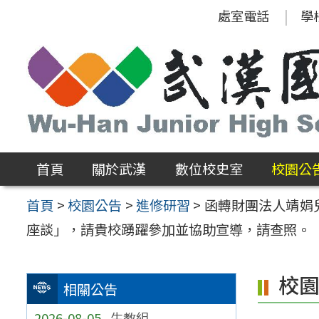
跳
處室電話
學
至
主
要
內
容
區
首頁
關於武漢
數位校史室
校園公
首頁
>
校園公告
>
進修研習
>
函轉財團法人靖娟兒
座談」，請貴校踴躍參加並協助宣導，請查照。
校
相關公告
2026-08-05
生教組