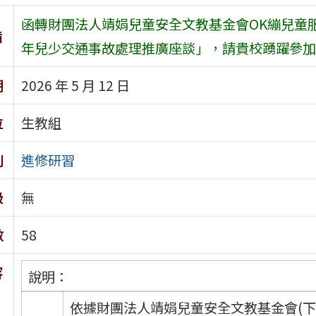
函轉財團法人靖娟兒童安全文教基金會OK繃兒童服務
旨
年兒少交通事故處理推廣座談」，請貴校踴躍參加
期
2026 年 5 月 12 日
位
生教組
別
進修研習
級
無
數
58
容
說明：
依據財團法人靖娟兒童安全文教基金會(下稱該