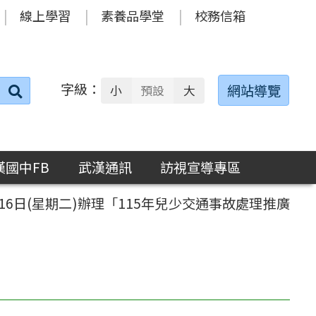
線上學習
素養品學堂
校務信箱
字級：
送出
網站導覽
小
預設
大
搜
尋：
漢國中FB
武漢通訊
訪視宣導專區
6日(星期二)辦理「115年兒少交通事故處理推廣