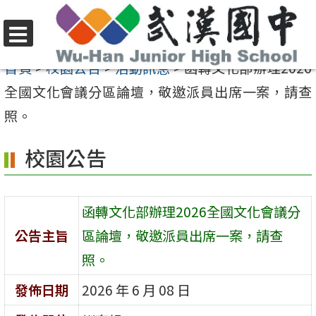
跳
至
選
主
首頁
>
校園公告
>
活動訊息
>
函轉文化部辦理2026
單
要
全國文化會議分區論壇，敬邀派員出席一案，請查
內
照。
容
校園公告
區
函轉文化部辦理2026全國文化會議分
公告主旨
區論壇，敬邀派員出席一案，請查
照。
發佈日期
2026 年 6 月 08 日