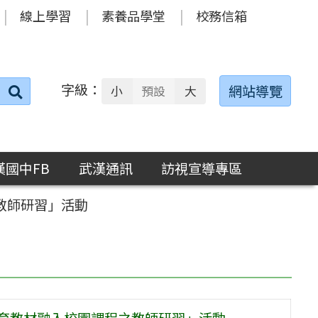
線上學習
素養品學堂
校務信箱
字級：
送出
網站導覽
小
預設
大
搜
尋：
漢國中FB
武漢通訊
訪視宣導專區
教師研習」活動
教育教材融入校園課程之教師研習」活動