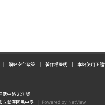
網站安全政策
著作權聲明
本站使用正體
武中路 227 號
市立武漢國民中學
| Powered by
NetView