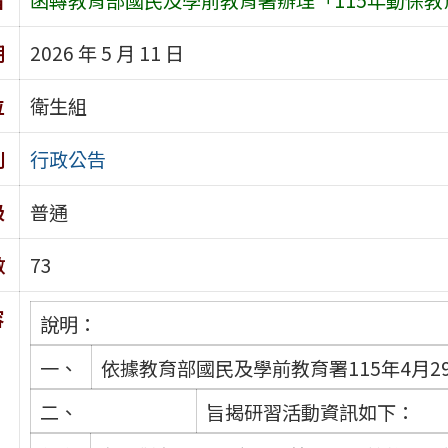
期
2026 年 5 月 11 日
位
衛生組
別
行政公告
級
普通
數
73
容
說明：
一、
依據教育部國民及學前教育署115年4月29
二、
旨揭研習活動資訊如下：