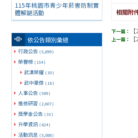
115年桃園市青少年菸害防制實
相關附
體解謎活動
【2
【2
依公告類別彙總
行政公告
( 5,899 )
榮譽榜
( 154 )
武漢榮耀
( 30 )
武中豪傑
( 16 )
人事公告
( 589 )
進修研習
( 2,607 )
獎學金公告
( 33 )
升學資訊
( 624 )
活動訊息
( 5,088 )