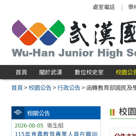
跳
處室電話
學
至
主
要
內
容
區
首頁
關於武漢
數位校史室
校園公
首頁
>
校園公告
>
行政公告
>
函轉教育部國民及
校
相關公告
2026-08-05
衛生組
115年食農教育專業人員在職訓
公告主