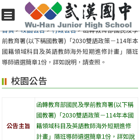
跳
至
選
主
首頁
>
校園公告
>
行政公告
>
函轉教育部國民及學
單
要
前教育署(以下稱國教署)「2030雙語政策－114年本
內
國籍領域科目及英語教師海外短期進修計畫」隨班
容
導師遴選簡章1份，詳如說明，請查照。
區
校園公告
函轉教育部國民及學前教育署(以下稱
國教署)「2030雙語政策－114年本國
公告主旨
籍領域科目及英語教師海外短期進修
計畫」隨班導師遴選簡章1份，詳如說