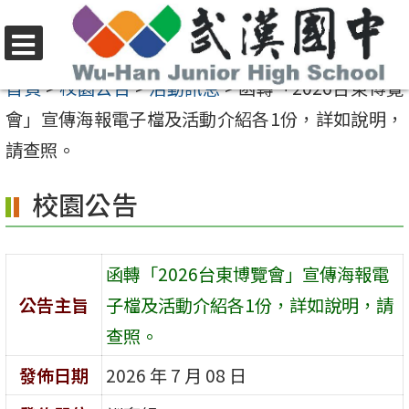
跳
至
選
主
首頁
>
校園公告
>
活動訊息
>
函轉「2026台東博覽
單
要
會」宣傳海報電子檔及活動介紹各1份，詳如說明，
內
請查照。
容
校園公告
區
函轉「2026台東博覽會」宣傳海報電
公告主旨
子檔及活動介紹各1份，詳如說明，請
查照。
發佈日期
2026 年 7 月 08 日