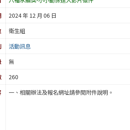
期
2024 年 12 月 06 日
位
衛生組
別
活動訊息
級
無
數
260
容
一、相關辦法及報名網址請參閱附件說明。