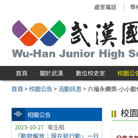
跳
處室電話
學
至
主
要
內
容
區
首頁
關於武漢
數位校史室
校園公
首頁
>
校園公告
>
活動訊息
>
六福永續獎-小小
校
相關公告
2025-10-27
衛生組
「動物解放：現在就行動」一日
公告主