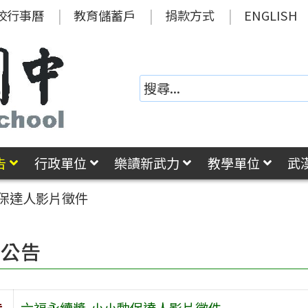
校行事曆
教育儲蓄戶
捐款方式
ENGLISH
告
行政單位
樂讀新武力
教學單位
武
動保達人影片徵件
園公告
旨
六福永續獎-小小動保達人影片徵件