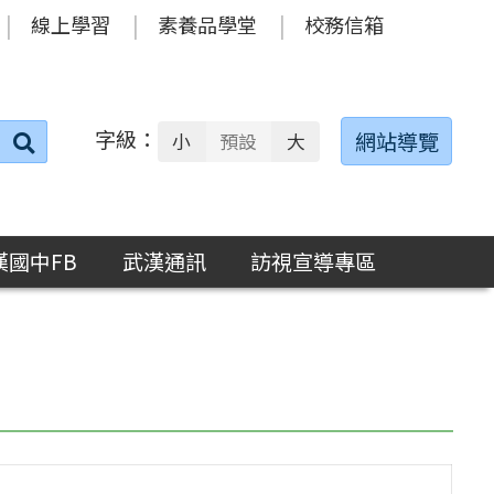
線上學習
素養品學堂
校務信箱
字級：
送出
網站導覽
小
預設
大
搜
尋：
漢國中FB
武漢通訊
訪視宣導專區