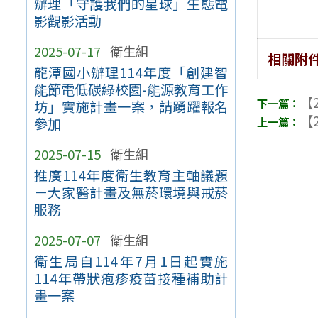
辦理「守護我們的星球」生態電
影觀影活動
2025-07-17
衛生組
相關附
龍潭國小辦理114年度「創建智
能節電低碳綠校園-能源教育工作
【2
坊」實施計畫一案，請踴躍報名
【2
參加
2025-07-15
衛生組
推廣114年度衛生教育主軸議題
－大家醫計畫及無菸環境與戒菸
服務
2025-07-07
衛生組
衛生局自114年7月1日起實施
114年帶狀疱疹疫苗接種補助計
畫一案