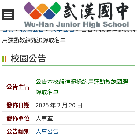
跳
至
選
主
首頁
>
校園公告
>
人事公告
>
公告本校韻律體操約
單
要
用運動教練甄選錄取名單
內
校園公告
容
區
公告本校韻律體操約用運動教練甄選
公告主旨
錄取名單
發佈日期
2025 年 2 月 20 日
發佈單位
人事室
公告類別
人事公告