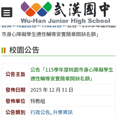
跳
至
選
主
首頁
>
校園公告
>
行政公告
>
公告「115學年度桃園
單
要
市身心障礙學生適性輔導安置簡章開缺名額」
內
校園公告
容
區
公告「115學年度桃園市身心障礙學生
公告主旨
適性輔導安置簡章開缺名額」
發佈日期
2025 年 12 月 31 日
發佈單位
特教組
公告類別
行政公告
,
升學資訊