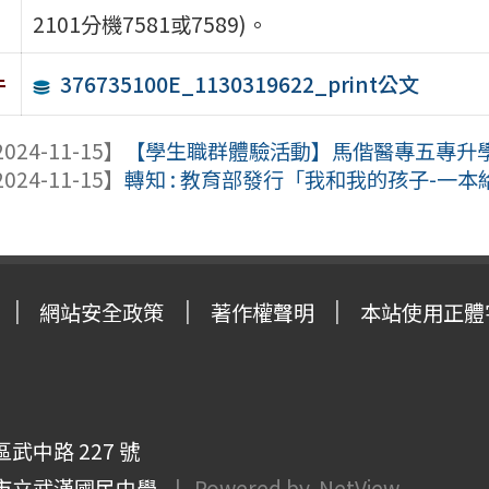
2101分機7581或7589)。
376735100E_1130319622_print公文
件
024-11-15】
【學生職群體驗活動】馬偕醫專五專升學管
024-11-15】
轉知 : 教育部發行「我和我的孩子-一
網站安全政策
著作權聲明
本站使用正體
武中路 227 號
市立武漢國民中學
| Powered by
NetView