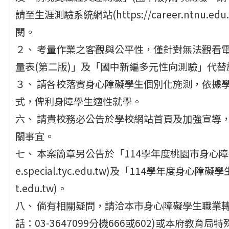
請至生涯測驗系統網站(https://career.ntn
閱。
２、 考量作業之客觀與公平性，僅針對無法觀看
量表(第二版)」及「國中新編多元性向測驗」代替
３、 請各校落實身心障礙學生個別化施測，依據學
式，俾利身障學生適性就學。
六、 請貴校務必公告於學校網站首頁及加強宣導
關事宜。
七、 本案簡章另公告於「114學年度桃園市身心障礙學
e.special.tyc.edu.tw)及「114學年度身心障礙
t.edu.tw)。
八、 倘有相關疑問，請洽本市身心障礙學生職業
話：03-3647099分機666或602)或本府教育