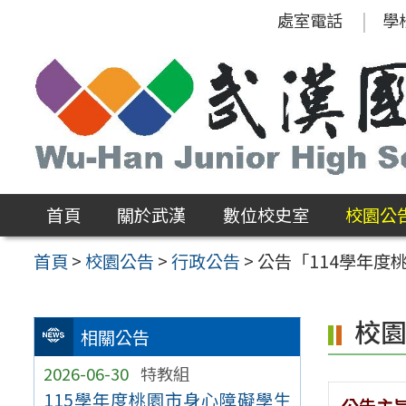
跳
處室電話
學
至
主
要
內
容
區
首頁
關於武漢
數位校史室
校園公
首頁
>
校園公告
>
行政公告
>
公告「114學年度
校
相關公告
2026-06-30
特教組
115學年度桃園市身心障礙學生
公告主