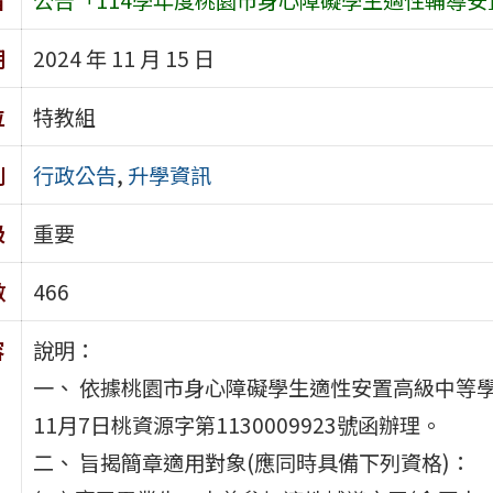
期
2024 年 11 月 15 日
位
特教組
別
行政公告
,
升學資訊
級
重要
數
466
容
說明：
一、 依據桃園市身心障礙學生適性安置高級中等學
11月7日桃資源字第1130009923號函辦理。
二、 旨揭簡章適用對象(應同時具備下列資格)：