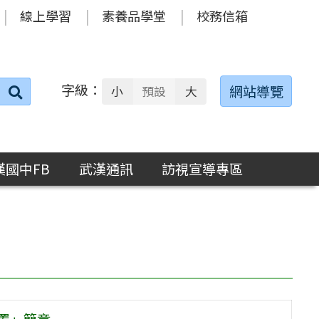
線上學習
素養品學堂
校務信箱
字級：
送出
網站導覽
小
預設
大
搜
尋：
漢國中FB
武漢通訊
訪視宣導專區
置」簡章