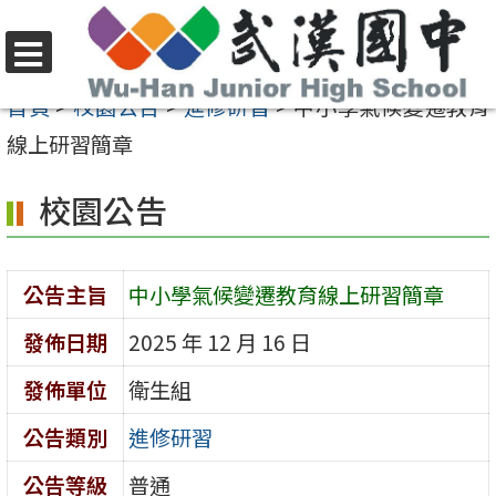
跳
至
選
主
首頁
>
校園公告
>
進修研習
>
中小學氣候變遷教育
單
要
線上研習簡章
內
校園公告
容
區
公告主旨
中小學氣候變遷教育線上研習簡章
發佈日期
2025 年 12 月 16 日
發佈單位
衛生組
公告類別
進修研習
公告等級
普通