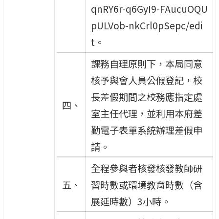
qnRY6r-q6GyI9-FAucuOQU
pULVob-nkCrl0pSepc/edi
t。
課務自理原則下，本局同意
核予與會人員公假登記，校
長差假期間之校務應指定處
四、
室主任代理，並利用本府差
勤電子表單系統辦理差假申
請。
全程參與者核發核發教師研
五、
習時數或環境教育時數（含
展延時數）3小時。