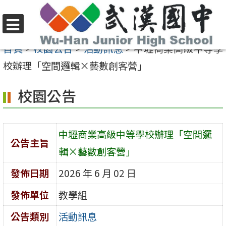
跳
至
選
主
首頁
>
校園公告
>
活動訊息
>
中壢商業高級中等學
單
要
校辦理「空間邏輯×藝數創客營」
內
校園公告
容
區
中壢商業高級中等學校辦理「空間邏
公告主旨
輯×藝數創客營」
發佈日期
2026 年 6 月 02 日
發佈單位
教學組
公告類別
活動訊息