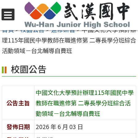
跳
至
選
主
首頁
>
校園公告
>
進修研習
>
中國文化大學預計辦
單
要
理115年國民中學教師在職進修第 二專長學分班綜合
內
活動領域－台北輔導自費班
容
校園公告
區
中國文化大學預計辦理115年國民中學
公告主旨
教師在職進修第 二專長學分班綜合活
動領域－台北輔導自費班
發佈日期
2026 年 6 月 03 日