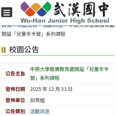
跳
至
選
主
首頁
>
校園公告
>
活動訊息
>
中原大學推廣教育處
單
要
開設「兒童冬令營」系列課程
內
校園公告
容
區
中原大學推廣教育處開設「兒童冬令
公告主旨
營」系列課程
發佈日期
2025 年 12 月 31 日
發佈單位
訓育組
公告類別
活動訊息