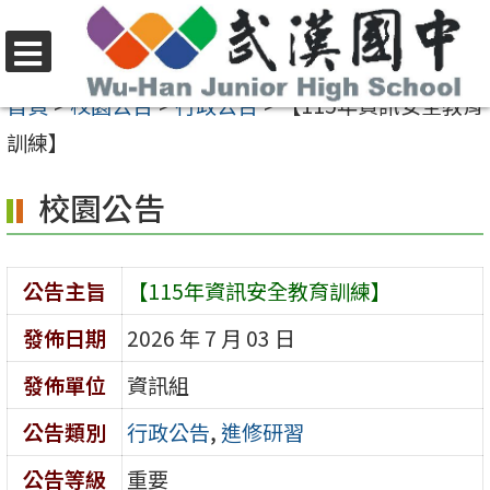
跳
至
選
主
首頁
>
校園公告
>
行政公告
>
【115年資訊安全教育
單
要
訓練】
內
校園公告
容
區
公告主旨
【115年資訊安全教育訓練】
發佈日期
2026 年 7 月 03 日
發佈單位
資訊組
公告類別
行政公告
,
進修研習
公告等級
重要