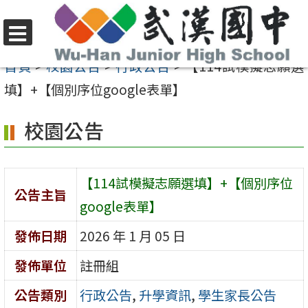
跳
至
選
主
首頁
>
校園公告
>
行政公告
>
【114試模擬志願選
單
要
填】+【個別序位google表單】
內
校園公告
容
區
【114試模擬志願選填】+【個別序位
公告主旨
google表單】
發佈日期
2026 年 1 月 05 日
發佈單位
註冊組
公告類別
行政公告
,
升學資訊
,
學生家長公告