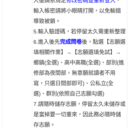
入後請依規定
修改密碼並重新登入
，
輸入帳密請將小眼睛打開，以免輸錯
導致被鎖。
5.輸入驗證碼，若停留太久需重新整理
6.進入後先
完成問卷
後，點選【志願選
填相關作業】→【志願選填免試】→
鄉鎮(全選)、高中高職(全選)、部別(進
修部為夜間部，無意願就讀者不用
寫，只選日間部即可)、公私立(全
選)、群別(依照自己志願勾選)
7.請隨時儲存志願，停留太久未儲存或
是當掉要一切重來，因此務必隨時儲
存志願。