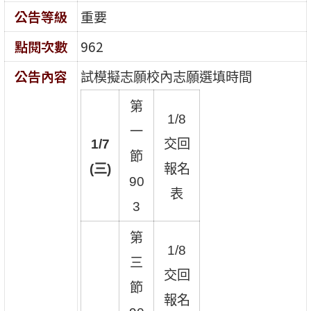
公告等級
重要
點閱次數
962
公告內容
試模擬志願校內志願選填時間
第
1/8
一
1/7
交回
節
(三)
報名
90
表
3
第
1/8
三
交回
節
報名