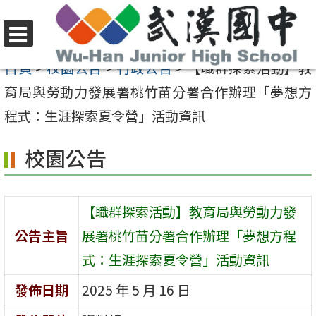
跳
至
選
主
首頁
>
校園公告
>
行政公告
>
【職群探索活動】教
單
要
育局與勞動力發展署桃竹苗分署合作辦理「夢想方
內
程式：生涯探索夏令營」活動資訊
容
校園公告
區
【職群探索活動】教育局與勞動力發
公告主旨
展署桃竹苗分署合作辦理「夢想方程
式：生涯探索夏令營」活動資訊
發佈日期
2025 年 5 月 16 日