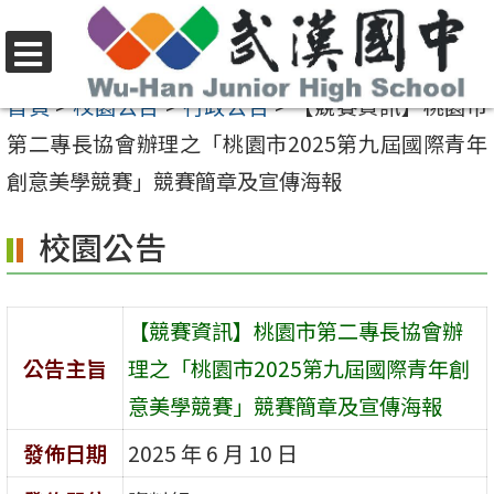
跳
至
選
主
首頁
>
校園公告
>
行政公告
>
【競賽資訊】桃園市
單
要
第二專長協會辦理之「桃園市2025第九屆國際青年
內
創意美學競賽」競賽簡章及宣傳海報
容
校園公告
區
【競賽資訊】桃園市第二專長協會辦
公告主旨
理之「桃園市2025第九屆國際青年創
意美學競賽」競賽簡章及宣傳海報
發佈日期
2025 年 6 月 10 日