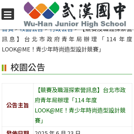
跳
至
選
主
首頁
>
校園公告
>
行政公告
>
【競賽及職涯探索營
單
要
訊息】台北市政府青年局辦理「114 年度
內
LOOK@ME！青少年時尚造型設計競賽」
容
校園公告
區
【競賽及職涯探索營訊息】台北市政
府青年局辦理「114 年度
公告主旨
LOOK@ME！青少年時尚造型設計競
賽」
發佈日期
2025 年 6 月 23 日