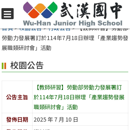
跳
至
選
主
首頁
>
校園公告
>
行政公告
>
【教師研習】勞動部
單
要
勞動力發展署訂於114年7月18日辦理「產業趨勢發
內
展職類研討會」活動
容
校園公告
區
【教師研習】勞動部勞動力發展署訂
公告主旨
於114年7月18日辦理「產業趨勢發展
職類研討會」活動
發佈日期
2025 年 7 月 10 日