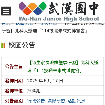
跳
至
選
主
首頁
>
校園公告
>
行政公告
>
【師生家長職群體驗
單
要
研習】北科大辦理「114技職未來式博覽會」
內
校園公告
容
區
【師生家長職群體驗研習】北科大辦
公告主旨
理「114技職未來式博覽會」
發佈日期
2025 年 6 月 17 日
發佈單位
資料組
公告類別
行政公告
,
進修研習
,
活動訊息