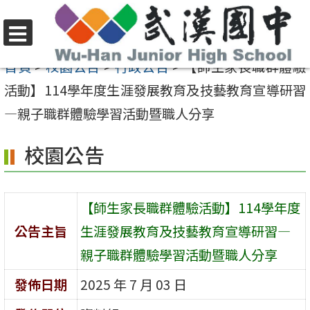
跳
至
選
主
首頁
>
校園公告
>
行政公告
>
【師生家長職群體驗
單
要
活動】114學年度生涯發展教育及技藝教育宣導研習
內
—親子職群體驗學習活動暨職人分享
容
校園公告
區
【師生家長職群體驗活動】114學年度
公告主旨
生涯發展教育及技藝教育宣導研習—
親子職群體驗學習活動暨職人分享
發佈日期
2025 年 7 月 03 日