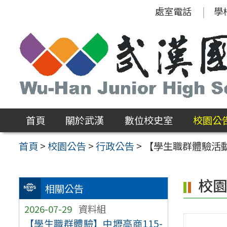
跳
處室電話
學
至
主
要
內
容
區
首頁
關於武漢
數位校史室
校園公
首頁
>
校園公告
>
行政公告
>
【學生職群體驗活動
校
相關公告
2026-07-29
資料組
【學生職群體驗】中壢高商115-