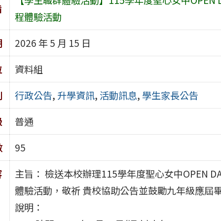
旨
程體驗活動
期
2026 年 5 月 15 日
位
資料組
別
行政公告
,
升學資訊
,
活動訊息
,
學生家長公告
級
普通
數
95
容
主旨： 檢送本校辦理115學年度聖心女中OPEN
體驗活動，敬祈 貴校協助公告並鼓勵九年級應屆
說明：