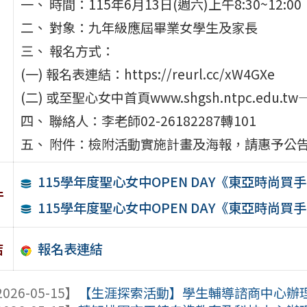
一、 時間：115年6月13日(週六)上午8:30~12:00
二、 對象：九年級應屆畢業女學生及家長
三、 報名方式：
(一) 報名表連結：https://reurl.cc/xW4GXe
(二) 或至聖心女中首頁www.shgsh.ntpc.edu
四、 聯絡人：李老師02-26182287轉101
五、 附件：檢附活動實施計畫及海報，請惠予公
115學年度聖心女中OPEN DAY《東亞時尚
件
115學年度聖心女中OPEN DAY《東亞時尚
報名表連結
結
026-05-15】
【生涯探索活動】學生輔導諮商中心辦理「