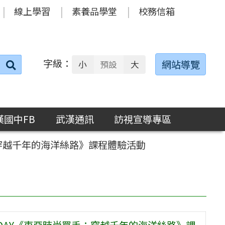
線上學習
素養品學堂
校務信箱
字級：
送出
網站導覽
小
預設
大
搜
尋：
漢國中FB
武漢通訊
訪視宣導專區
：穿越千年的海洋絲路》課程體驗活動
 DAY《東亞時尚買手：穿越千年的海洋絲路》課