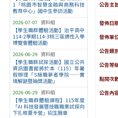
公告主
1「桃園市智慧金融與商務科技
教育中心」國中生參訪活動
2026-07-07
資料組
發佈日
【學生職群體驗活動】治平高中
114-2學期114-3桃三區適性入學
發佈單
博覽會體驗活動
公告類
2026-06-29
資料組
【學生職群試探活動】國立公共
公告等
資訊圖書館將於本（115）年暑
假辦理「S級職夢者學院──實
點閱次
境解謎暨抽獎活動」
2026-06-29
資料組
公告內
【學生職群體驗課程】115年度
「AI 科技發展暨技職職業試探向
下扎根夏令營」招生簡章