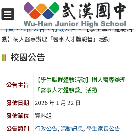
跳
至
選
主
首頁
>
校園公告
>
行政公告
>
【學生職群體驗活
單
要
動】樹人醫專辦理「醫事人才體驗營」活動
內
校園公告
容
區
【學生職群體驗活動】樹人醫專辦理
公告主旨
「醫事人才體驗營」活動
發佈日期
2026 年 1 月 22 日
發佈單位
資料組
公告類別
行政公告
,
活動訊息
,
學生家長公告