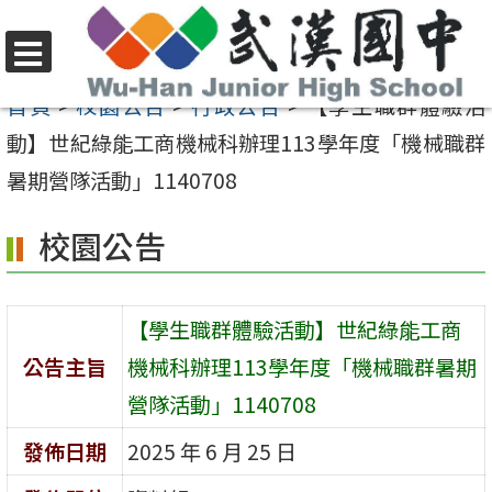
跳
至
選
主
首頁
>
校園公告
>
行政公告
>
【學生職群體驗活
單
要
動】世紀綠能工商機械科辦理113學年度「機械職群
內
暑期營隊活動」1140708
容
校園公告
區
【學生職群體驗活動】世紀綠能工商
公告主旨
機械科辦理113學年度「機械職群暑期
營隊活動」1140708
發佈日期
2025 年 6 月 25 日