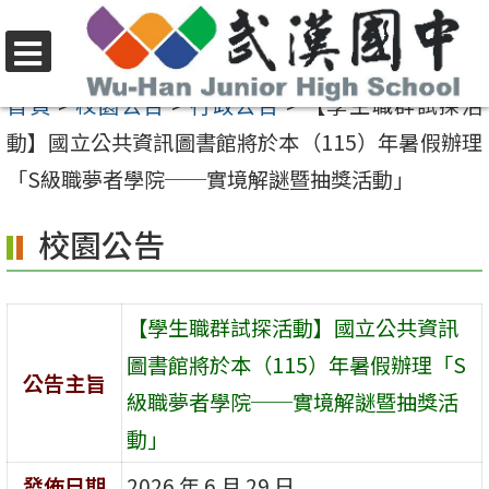
跳
至
選
主
首頁
>
校園公告
>
行政公告
>
【學生職群試探活
單
要
動】國立公共資訊圖書館將於本（115）年暑假辦理
內
「S級職夢者學院──實境解謎暨抽獎活動」
容
校園公告
區
【學生職群試探活動】國立公共資訊
圖書館將於本（115）年暑假辦理「S
公告主旨
級職夢者學院──實境解謎暨抽獎活
動」
發佈日期
2026 年 6 月 29 日