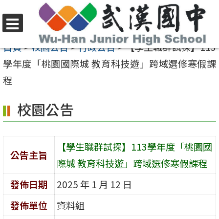
跳
至
選
主
首頁
>
校園公告
>
行政公告
>
【學生職群試探】113
單
要
學年度「桃園國際城 教育科技遊」跨域選修寒假課
內
程
容
校園公告
區
【學生職群試探】113學年度「桃園國
公告主旨
際城 教育科技遊」跨域選修寒假課程
發佈日期
2025 年 1 月 12 日
發佈單位
資料組