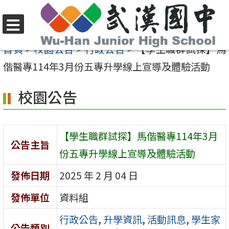
跳
至
選
主
首頁
>
校園公告
>
行政公告
>
【學生職群試探】馬
單
要
偕醫專114年3月份五專升學線上宣導及體驗活動
內
校園公告
容
區
【學生職群試探】馬偕醫專114年3月
公告主旨
份五專升學線上宣導及體驗活動
發佈日期
2025 年 2 月 04 日
發佈單位
資料組
行政公告
,
升學資訊
,
活動訊息
,
學生家
公告類別