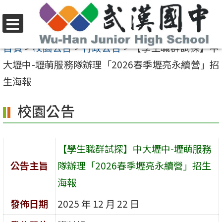
跳
至
選
主
首頁
>
校園公告
>
行政公告
>
【學生職群試探】中
單
要
大壢中-壢萌服務隊辦理「2026春季壢亮永續營」招
內
生海報
容
校園公告
區
【學生職群試探】中大壢中-壢萌服務
公告主旨
隊辦理「2026春季壢亮永續營」招生
海報
發佈日期
2025 年 12 月 22 日