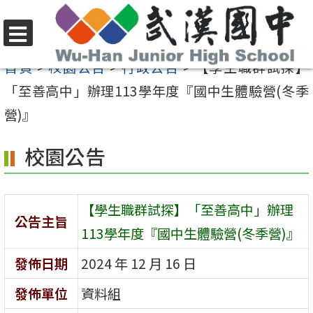
跳
至
選
主
首頁
>
校園公告
>
行政公告
>
【學生職群試探】
單
要
「至善高中」辦理113學年度『國中生體驗營(冬季
內
營)』
容
校園公告
區
【學生職群試探】「至善高中」辦理
公告主旨
113學年度『國中生體驗營(冬季營)』
發佈日期
2024 年 12 月 16 日
發佈單位
資料組