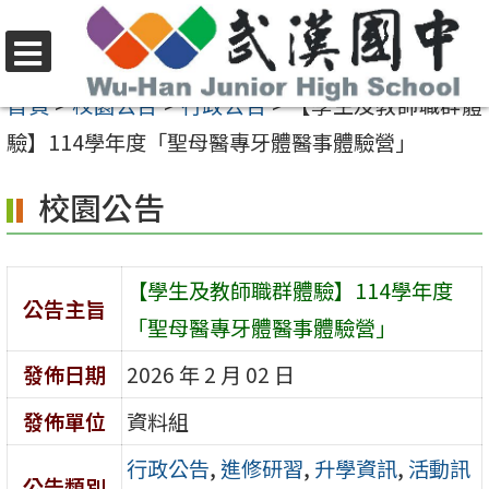
跳
至
選
主
首頁
>
校園公告
>
行政公告
>
【學生及教師職群體
單
要
驗】114學年度「聖母醫專牙體醫事體驗營」
內
校園公告
容
區
【學生及教師職群體驗】114學年度
公告主旨
「聖母醫專牙體醫事體驗營」
發佈日期
2026 年 2 月 02 日
發佈單位
資料組
行政公告
,
進修研習
,
升學資訊
,
活動訊
公告類別