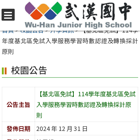
跳
至
選
主
首頁
>
校園公告
>
升學資訊
>
【基北區免試】114學
單
要
年度基北區免試入學服務學習時數認證及轉換採計
內
原則
容
校園公告
區
【基北區免試】114學年度基北區免試
公告主旨
入學服務學習時數認證及轉換採計原
則
發佈日期
2024 年 12 月 31 日