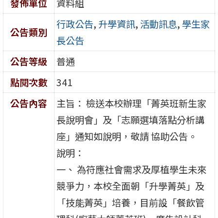
發佈單位
資料組
行政公告
,
升學資訊
,
活動訊息
,
學生家
公告類別
長公告
公告等級
普通
點閱次數
341
公告內容
主旨： 檢送本校辦理「菁英班新生家
長說明會」及「志願選填落點分析講
座」通知如說明，敬請 協助公告。
說明：
一、 為符應社會需求及厚植學生未來
競爭力，本校全面朝「升學菁英」及
「技能菁英」培養，目前設「餐飲管