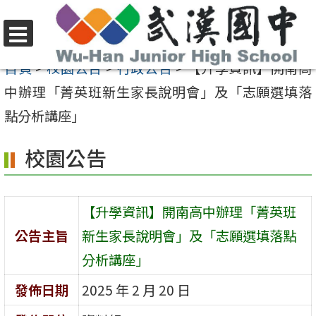
跳
至
選
主
首頁
>
校園公告
>
行政公告
>
【升學資訊】開南高
單
要
中辦理「菁英班新生家長說明會」及「志願選填落
內
點分析講座」
容
校園公告
區
【升學資訊】開南高中辦理「菁英班
公告主旨
新生家長說明會」及「志願選填落點
分析講座」
發佈日期
2025 年 2 月 20 日