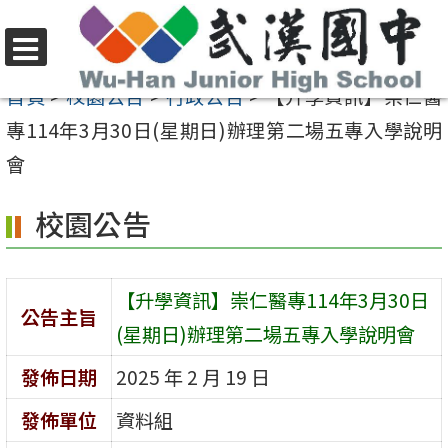
跳
至
選
主
首頁
>
校園公告
>
行政公告
>
【升學資訊】崇仁醫
單
要
專114年3月30日(星期日)辦理第二場五專入學說明
內
會
容
校園公告
區
【升學資訊】崇仁醫專114年3月30日
公告主旨
(星期日)辦理第二場五專入學說明會
發佈日期
2025 年 2 月 19 日
發佈單位
資料組