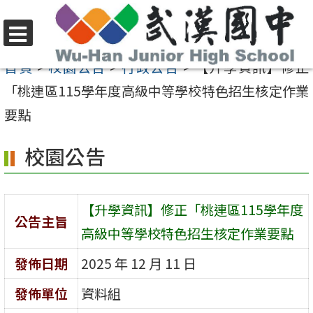
跳
至
選
主
首頁
>
校園公告
>
行政公告
>
【升學資訊】修正
單
要
「桃連區115學年度高級中等學校特色招生核定作業
內
要點
容
校園公告
區
【升學資訊】修正「桃連區115學年度
公告主旨
高級中等學校特色招生核定作業要點
發佈日期
2025 年 12 月 11 日
發佈單位
資料組