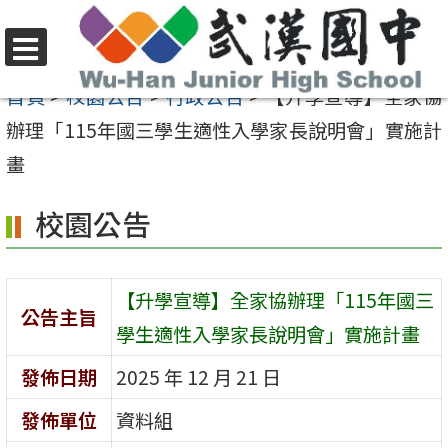
跳
至
選
主
首頁
>
校園公告
>
行政公告
>
【升學宣導】全家協
單
要
辦理「115年國三學生適性入學家長說明會」實施計
內
畫
容
校園公告
區
【升學宣導】全家協辦理「115年國三
公告主旨
學生適性入學家長說明會」實施計畫
發佈日期
2025 年 12 月 21 日
發佈單位
資料組