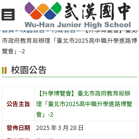
跳
至
選
主
首頁
>
校園公告
>
行政公告
>
【升學博覽會】臺北
單
要
市政府教育局辦理「臺北市2025高中職升學進路博
內
覽會」-2
容
校園公告
區
【升學博覽會】臺北市政府教育局辦
公告主旨
理「臺北市2025高中職升學進路博覽
會」-2
發佈日期
2025 年 3 月 28 日