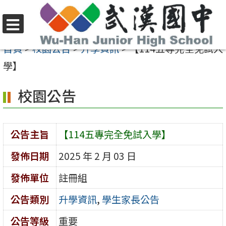
跳
至
選
主
首頁
>
校園公告
>
升學資訊
>
【114五專完全免試入
單
要
學】
內
校園公告
容
區
公告主旨
【114五專完全免試入學】
發佈日期
2025 年 2 月 03 日
發佈單位
註冊組
公告類別
升學資訊
,
學生家長公告
公告等級
重要