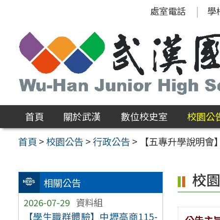
跳
處室電話
學
至
主
要
內
容
區
首頁
關於武漢
數位校史室
校園公
首頁
>
校園公告
>
行政公告
>
【五專升學說明會
校
相關公告
2026-07-29
資料組
【學生職群體驗】中壢高商115-
公告主