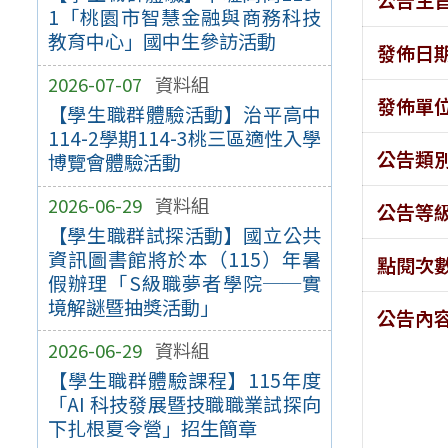
1「桃園市智慧金融與商務科技
教育中心」國中生參訪活動
發佈日
2026-07-07
資料組
發佈單
【學生職群體驗活動】治平高中
114-2學期114-3桃三區適性入學
公告類
博覽會體驗活動
2026-06-29
資料組
公告等
【學生職群試探活動】國立公共
資訊圖書館將於本（115）年暑
點閱次
假辦理「S級職夢者學院──實
境解謎暨抽獎活動」
公告內
2026-06-29
資料組
【學生職群體驗課程】115年度
「AI 科技發展暨技職職業試探向
下扎根夏令營」招生簡章