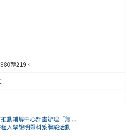
。
80轉219。
文
推動輔導中心計畫辦理「無 ...
醫程入學說明暨科系體驗活動