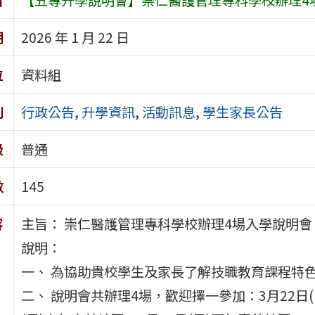
期
2026 年 1 月 22 日
位
資料組
別
行政公告
,
升學資訊
,
活動訊息
,
學生家長公告
級
普通
數
145
容
主旨： 崇仁醫護管理專科學校辦理4場入學說明
說明：
一、 為協助貴校學生及家長了解技職教育課程特
二、 說明會共辦理4場，歡迎擇一參加：3月22日(