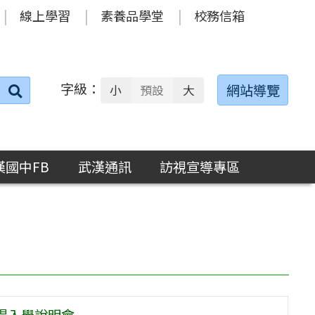
線上學習
素養品學堂
校務信箱
字級：
送出
網站導覽
小
預設
大
搜
尋：
漢國中FB
武漢通訊
訪視宣導專區
場入學說明會