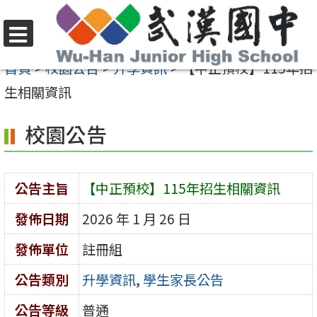
跳
至
選
主
首頁
>
校園公告
>
升學資訊
>
【中正預校】115年招
單
要
生相關資訊
內
校園公告
容
區
公告主旨
【中正預校】115年招生相關資訊
發佈日期
2026 年 1 月 26 日
發佈單位
註冊組
公告類別
升學資訊
,
學生家長公告
公告等級
普通