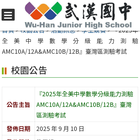
跳
至
選
主
首頁
>
校園公告
>
活動訊息
>
學生競賽
>
『2025年
單
要
全美中學數學分級能力測驗
內
AMC10A/12A&AMC10B/12B』臺灣區測驗考試
容
校園公告
區
『2025年全美中學數學分級能力測驗
公告主旨
AMC10A/12A&AMC10B/12B』臺灣
區測驗考試
發佈日期
2025 年 9 月 10 日