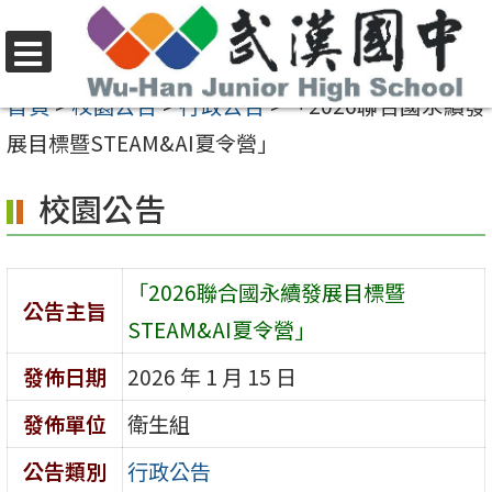
跳
至
選
主
首頁
>
校園公告
>
行政公告
>
「2026聯合國永續發
單
要
展目標暨STEAM&AI夏令營」
內
校園公告
容
區
「2026聯合國永續發展目標暨
公告主旨
STEAM&AI夏令營」
發佈日期
2026 年 1 月 15 日
發佈單位
衛生組
公告類別
行政公告