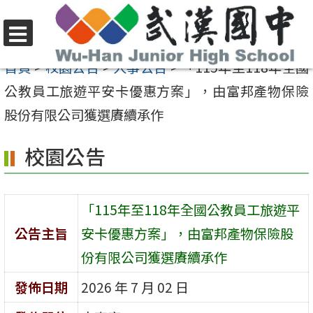
跳
至
選
主
首頁
>
校園公告
>
人事公告
>
「115年至118年全國
單
要
公教員工旅遊平安卡優惠方案」，由富邦產物保險
內
股份有限公司獲選賡續承作
容
校園公告
區
「115年至118年全國公教員工旅遊平
公告主旨
安卡優惠方案」，由富邦產物保險股
份有限公司獲選賡續承作
發佈日期
2026 年 7 月 02 日