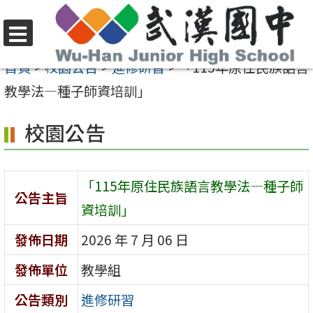
跳
至
選
主
首頁
>
校園公告
>
進修研習
>
「115年原住民族語言
單
要
教學法—種子師資培訓」
內
校園公告
容
區
「115年原住民族語言教學法—種子師
公告主旨
資培訓」
發佈日期
2026 年 7 月 06 日
發佈單位
教學組
公告類別
進修研習