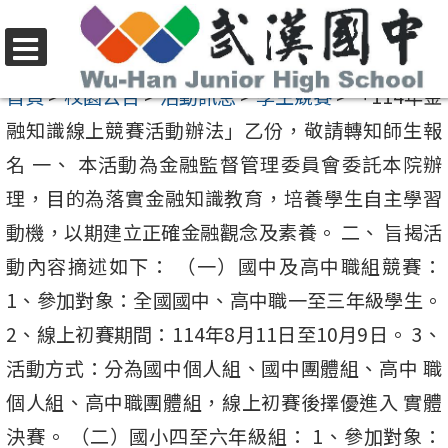
跳
至
選
主
首頁
>
校園公告
>
活動訊息
>
學生競賽
>
「114年金
單
要
融知識線上競賽活動辦法」乙份，敬請轉知師生報
內
名 一、 本活動為金融監督管理委員會委託本院辦
容
理，目的為落實金融知識教育，培養學生自主學習
區
動機，以期建立正確金融觀念及素養。 二、 旨揭活
動內容摘述如下： （一）國中及高中職組競賽：
1、參加對象：全國國中、高中職一至三年級學生。
2、線上初賽期間：114年8月11日至10月9日。 3、
活動方式：分為國中個人組、國中團體組、高中 職
個人組、高中職團體組，線上初賽後擇優進入 實體
決賽。 （二）國小四至六年級組： 1、參加對象：