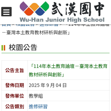
跳
至
選
主
首頁
>
校園公告
>
進修研習
>
「114年本土教育論壇
單
要
－臺灣本土教育教材研析與創新」
內
校園公告
容
區
「114年本土教育論壇－臺灣本土教育
公告主旨
教材研析與創新」
發佈日期
2025 年 9 月 04 日
發佈單位
教學組
公告類別
進修研習